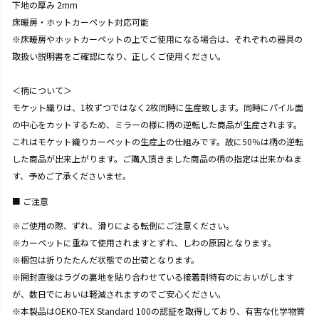
下地の厚み 2mm
床暖房・ホットカーペット対応可能
※床暖房やホットカーペットの上でご使用になる場合は、それぞれの器具の
取扱い説明書をご確認になり、正しくご使用ください。
＜柄について＞
モケット織りは、1枚ずつではなく2枚同時に生産致します。同時にパイル面
の中心をカットするため、ミラーの様に柄の逆転した商品が生産されます。
これはモケット織りカーペットの生産上の仕組みです。故に50％は柄の逆転
した商品が出来上がります。ご購入頂きました商品の柄の指定は出来かねま
す、予めご了承くださいませ。
ご注意
※ご使用の際、ずれ、滑りによる転倒にご注意ください。
※カーペットに重ねて使用されますとずれ、しわの原因となります。
※梱包は折りたたんだ状態での出荷となります。
※開封直後はラグの裏地を貼り合わせている接着剤特有のにおいがします
が、数日でにおいは軽減されますのでご安心ください。
※本製品はOEKO-TEX Standard 100の認証を取得しており、有害な化学物質