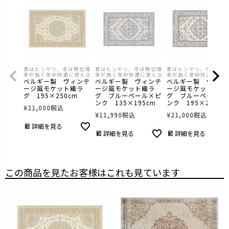
夏はヒンヤリ、冬は熱伝導
夏はヒンヤリ、冬は熱伝導
夏はヒンヤリ、冬は熱伝
率が高く年中快適に使える
率が高く年中快適に使える
率が高く年中快適に使え
ベルギー製 ヴィンテ
ベルギー製 ヴィンテ
ベルギー製 ヴィン
ージ風モケット織ラ
ージ風モケット織ラ
ージ風モケット織ラ
グ 195×250cm
グ ブルーペール×ピ
グ ブルーペール×
ンク 135×195cm
ンク 195×250cm
¥
21,000
税込
¥
11,990
税込
¥
21,000
税込
詳細を見る
詳細を見る
詳細を見る
この商品を見たお客様はこれも見ています