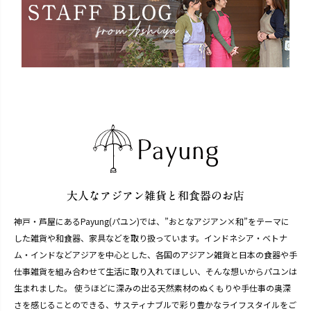
神戸・芦屋にあるPayung(パユン)では、”おとなアジアン×和”をテーマに
した雑貨や和食器、家具などを取り扱っています。インドネシア・ベトナ
ム・インドなどアジアを中心とした、各国のアジアン雑貨と日本の食器や手
仕事雑貨を組み合わせて生活に取り入れてほしい、そんな想いからパユンは
生まれました。 使うほどに深みの出る天然素材のぬくもりや手仕事の奥深
さを感じることのできる、サスティナブルで彩り豊かなライフスタイルをご