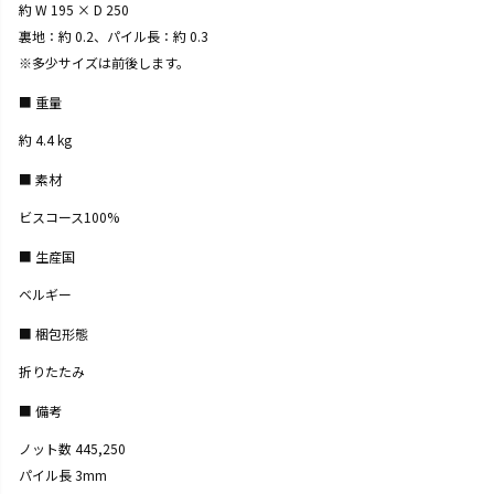
約 W 195 × D 250
裏地：約 0.2、パイル長：約 0.3
※多少サイズは前後します。
重量
約 4.4 kg
素材
ビスコース100%
生産国
ベルギー
梱包形態
折りたたみ
備考
ノット数 445,250
パイル長 3mm