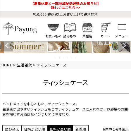
【夏季休業と一部地域配送遅延のお知らせ】
詳しくはこちら>>
¥10,000(税込)以上お買い上げで送料無料
お買いもの
読みもの
芦屋店
カート
HOME
生活雑貨
ティッシュケース
ティッシュケース
ハンドメイドを中心とした、ティッシュケース。
生活感が出やすいティッシュもこのティッシュケースに入れれば、お部屋の雰囲
気を損わずお洒落なインテリアに早変わり。
並び替え
価格が安い順
価格が高い順
新着順
6
件中
1
-
6
件表示