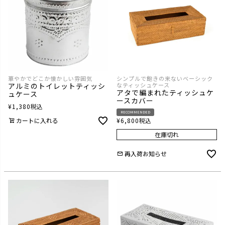
華やかでどこか懐かしい雰囲気
シンプルで飽きの来ないベーシック
アルミのトイレットティッシ
なティッシュケース
アタで編まれたティッシュケ
ュケース
ースカバー
¥
1,380
税込
RECOMMENDED
カートに入れる
¥
6,800
税込
在庫切れ
再入荷お知らせ