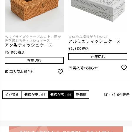
ベッドサイズやテーブルの上に温か
立体的な模様がかわいい
みを感じるティッシュケース
アルミのティッシュケース
アタ製ティッシュケース
¥
1,980
税込
¥
5,800
税込
在庫切れ
在庫切れ
再入荷お知らせ
再入荷お知らせ
並び替え
価格が安い順
価格が高い順
新着順
6
件中
1
-
6
件表示