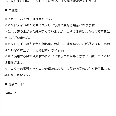
い、絞らずに日陰干しをしてください。（乾燥機は避けて下さい）
ご注意
※イカットハンガーは別売りです。
※ハンドメイドのためサイズ・形が写真と異なる場合があります。
※生地に盛り上がった線が走っていますが、生地の性質によるもので不良品
ではございません。
※ハンドメイドのため色の個体差、色むら、細かいシミ、絵柄のズレ、糸の
ほつれなどが生じている場合がございます。
※糸に使用する染料や素材のにおいがすることがありますが、数日でにおい
は和らぎます。
※モニターの種類やパソコンの環境により、実際の商品のお色と若干異なる
場合がございます。
商品コード
14045-c