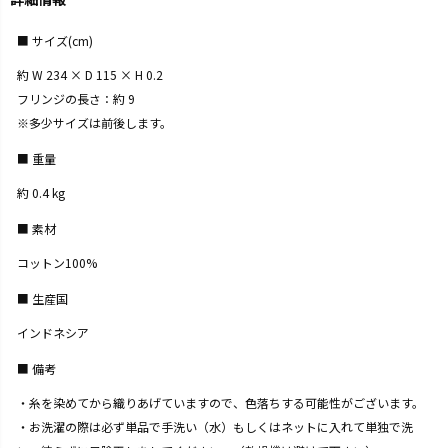
サイズ(cm)
約 W 234 × D 115 × H 0.2
フリンジの長さ：約 9
※多少サイズは前後します。
重量
約 0.4 kg
素材
コットン100%
生産国
インドネシア
備考
・糸を染めてから織りあげていますので、色落ちする可能性がございます。
・お洗濯の際は必ず単品で手洗い（水）もしくはネットに入れて単独で洗