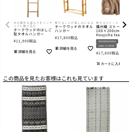
木の素朴な温もりをインテ
掛けることが楽しみになる
旅するストール
リアに取り込む
チークウッドのタオル
播州織 ストールAur
チークウッドのはしご
ハンガー
100×200cm
型タオルハンガー
Houjicha tea latte
¥
17,800
税込
¥
11,900
税込
RECOMMENDED
made in JAPAN
詳細を見る
詳細を見る
¥
17,600
税込
カートに入れる
この商品を見たお客様はこれも見ています