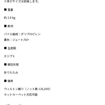
※多少サイズは前後します。
重量
約 2.8 kg
素材
パイル組成：ポリプロピレン
裏糸：ジュート/td>
生産国
エジプト
梱包形態
折りたたみ
備考
ウィルトン織り（ノット数 126,000）
ホットカーペット対応可能