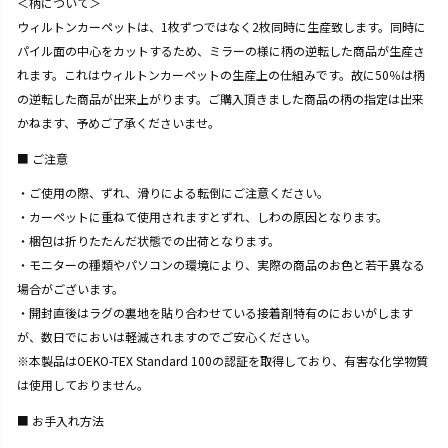
＜柄について＞
ウィルトンカーペットは、1枚ずつではなく2枚同時に生産致します。同時に
パイル面の中心をカットするため、ミラーの様に柄の逆転した商品が生産さ
れます。これはウィルトンカーペットの生産上の仕組みです。故に50％は柄
の逆転した商品が出来上がります。ご購入頂きました商品の柄の指定は出来
かねます、予めご了承くださいませ。
ご注意
・ご使用の際、ずれ、滑りによる転倒にご注意ください。
・カーペットに重ねて使用されますとずれ、しわの原因となります。
・梱包は折りたたんだ状態での出荷となります。
・モニターの種類やパソコンの環境により、実際の商品のお色と若干異なる
場合がございます。
・開封直後はラグの裏地を貼り合わせている接着剤特有のにおいがします
が、数日でにおいは軽減されますのでご安心ください。
※本製品はOEKO-TEX Standard 100の認証を取得しており、有害な化学物質
は使用しておりません。
お手入れ方法