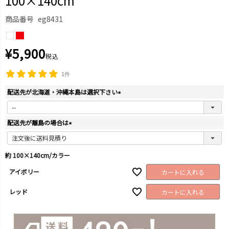
100×140cm
商品番号
eg8431
¥
5,900
税込
1件
配送先が北海道・沖縄本島は選択下さい
(
必
須
配送先が離島の場合は
)
(
必
須
約 100×140cm/カラー
)
アイボリー
カートに入れる
レッド
カートに入れる