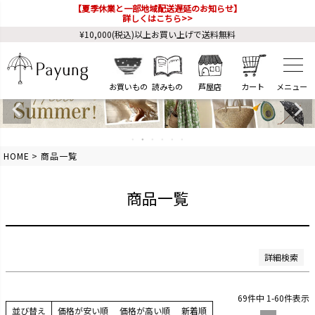
【夏季休業と一部地域配送遅延のお知らせ】
詳しくはこちら>>
商品番号/JANコード
¥10,000(税込)以上お買い上げで送料無料
予約商品
予約商品のみを表示
お買いもの
読みもの
芦屋店
カート
並び順
新着順
登録順
価格が安い順
HOME
商品一覧
価格が高い順
優先度順
レビュー順
商品一覧
キーワードヒット順
検索
詳細検索
69
件中
1
-
60
件表示
並び替え
価格が安い順
価格が高い順
新着順