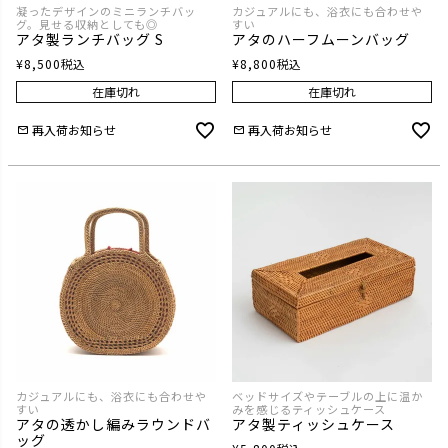
凝ったデザインのミニランチバッ
カジュアルにも、浴衣にも合わせや
グ。見せる収納としても◎
すい
アタ製ランチバッグ S
アタのハーフムーンバッグ
¥
8,500
税込
¥
8,800
税込
在庫切れ
在庫切れ
再入荷お知らせ
再入荷お知らせ
カジュアルにも、浴衣にも合わせや
ベッドサイズやテーブルの上に温か
すい
みを感じるティッシュケース
アタの透かし編みラウンドバ
アタ製ティッシュケース
ッグ