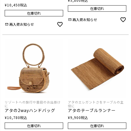
¥
5,800
税込
¥
10,450
税込
在庫切れ
在庫切れ
再入荷お知らせ
再入荷お知らせ
リゾートへの旅行や普段のお出掛け
アタのエレガントさをテーブルの主
に
役に
アタの2wayハンドバッグ
アタのテーブルランナー
¥
10,780
税込
¥
9,900
税込
在庫切れ
在庫切れ