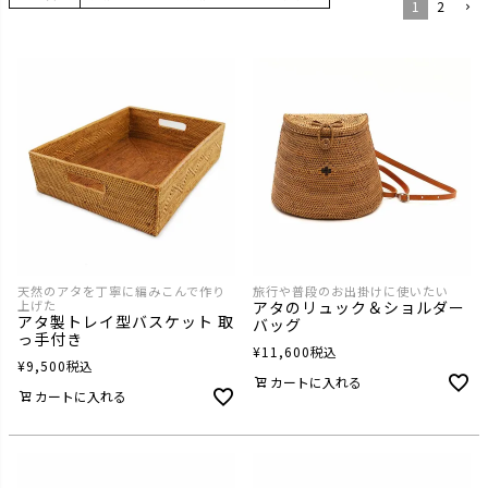
1
2
天然のアタを丁寧に編みこんで作り
旅行や普段のお出掛けに使いたい
上げた
アタのリュック＆ショルダー
アタ製トレイ型バスケット 取
バッグ
っ手付き
¥
11,600
税込
¥
9,500
税込
カートに入れる
カートに入れる