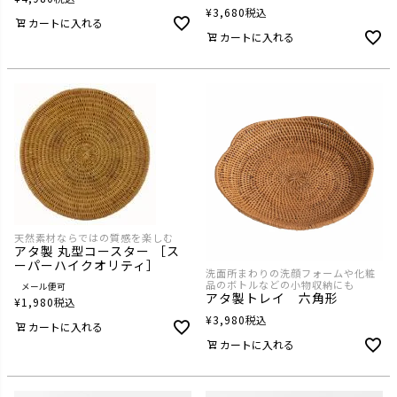
¥
3,680
税込
カートに入れる
カートに入れる
天然素材ならではの質感を楽しむ
アタ製 丸型コースター ［ス
ーパーハイクオリティ］
洗面所まわりの洗顔フォームや化粧
品のボトルなどの小物収納にも
メール便可
アタ製トレイ 六角形
¥
1,980
税込
¥
3,980
税込
カートに入れる
カートに入れる