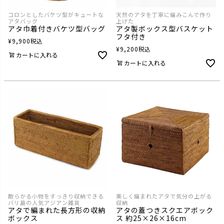
コロンとしたバケツ型がキュートな
天然のアタを丁寧に編みこんで作り
アタバッグ
上げた
アタ巾着付きバケツ型バッグ
アタ製ボックス型バスケット
フタ付き
¥
9,900
税込
¥
9,200
税込
カートに入れる
カートに入れる
散らかる小物をすっきり収納できる
美しく編まれたアタで気分の上がる
バリ島の人気アジアン雑貨
収納
アタで編まれた長方形の収納
アタの蓋つきスクエアボック
ボックス
ス 約25×26×16cm