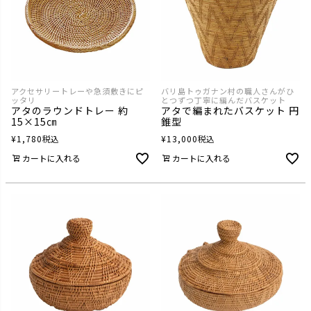
アクセサリートレーや急須敷きにピ
バリ島トゥガナン村の職人さんがひ
ッタリ
とつずつ丁寧に編んだバスケット
アタのラウンドトレー 約
アタで編まれたバスケット 円
15×15㎝
錐型
¥
1,780
税込
¥
13,000
税込
カートに入れる
カートに入れる