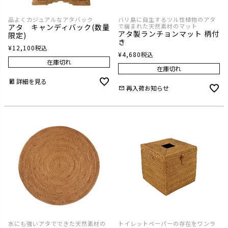
品よくカジュアルなアタバック
バリ島に自生するツル性植物のアタ
アタ キャンディバック(数量
で編まれた天然素材のマット
アタ製ランチョンマット 柄付
限定)
き
¥
12,100
税込
¥
4,680
税込
在庫切れ
在庫切れ
詳細を見る
再入荷お知らせ
水にも強いアタでできた天然素材の
トイレットペーパーの存在をワンラ