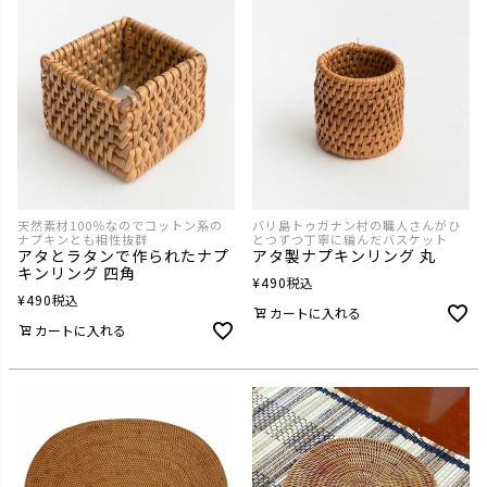
天然素材100％なのでコットン系の
バリ島トゥガナン村の職人さんがひ
ナプキンとも相性抜群
とつずつ丁寧に編んだバスケット
アタとラタンで作られたナプ
アタ製ナプキンリング 丸
キンリング 四角
¥
490
税込
¥
490
税込
カートに入れる
カートに入れる