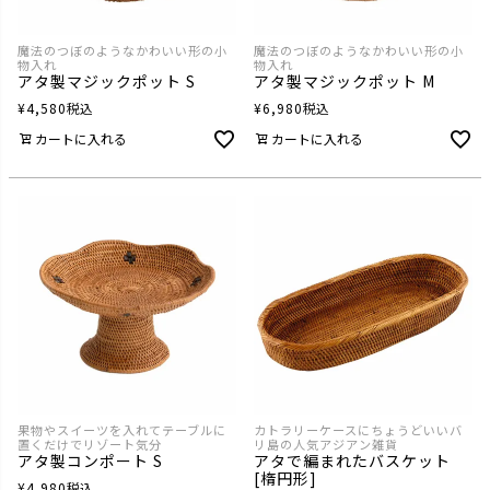
魔法のつぼのようなかわいい形の小
魔法のつぼのようなかわいい形の小
物入れ
物入れ
アタ製マジックポット S
アタ製マジックポット M
¥
4,580
税込
¥
6,980
税込
カートに入れる
カートに入れる
果物やスイーツを入れてテーブルに
カトラリーケースにちょうどいいバ
置くだけでリゾート気分
リ島の人気アジアン雑貨
アタ製コンポート S
アタで編まれたバスケット
[楕円形]
¥
4,980
税込