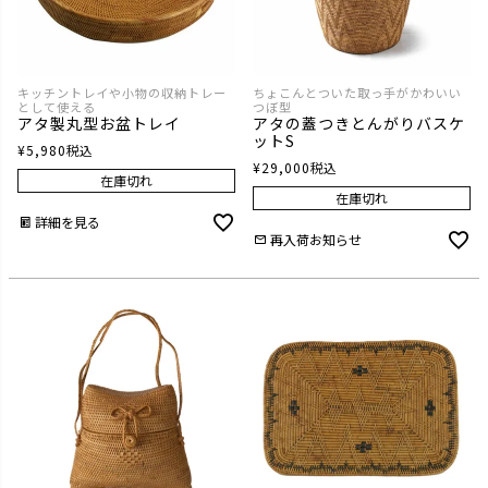
キッチントレイや小物の収納トレー
ちょこんとついた取っ手がかわいい
として使える
つぼ型
アタ製丸型お盆トレイ
アタの蓋つきとんがりバスケ
ットS
¥
5,980
税込
¥
29,000
税込
在庫切れ
在庫切れ
詳細を見る
再入荷お知らせ