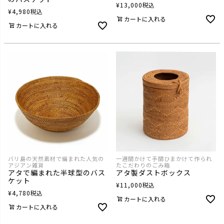
¥
13,000
税込
¥
4,980
税込
カートに入れる
カートに入れる
バリ島の天然素材で編まれた人気の
一週間かけて手間ひまかけて作られ
アジアン雑貨
たこだわりのごみ箱
アタで編まれた半球型のバス
アタ製ダストボックス
ケット
¥
11,000
税込
¥
4,780
税込
カートに入れる
カートに入れる