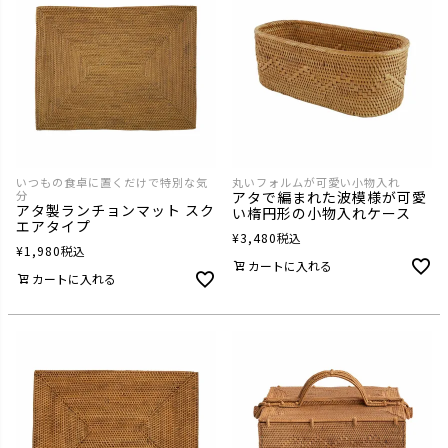
いつもの食卓に置くだけで特別な気
丸いフォルムが可愛い小物入れ
分
アタで編まれた波模様が可愛
アタ製ランチョンマット スク
い楕円形の小物入れケース
エアタイプ
¥
3,480
税込
¥
1,980
税込
カートに入れる
カートに入れる