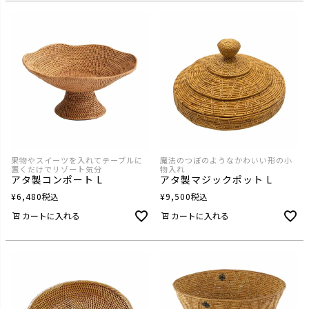
果物やスイーツを入れてテーブルに
魔法のつぼのようなかわいい形の小
置くだけでリゾート気分
物入れ
アタ製コンポート L
アタ製マジックポット L
¥
6,480
税込
¥
9,500
税込
カートに入れる
カートに入れる