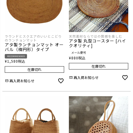
ラウンドとスクエアのいいとこどり
天然素材ならではの質感を楽しむ
のランチョンマット
アタ製 丸型コースター [ハイ
アタ製ランチョンマット オー
クオリティ]
バル（楕円形）タイプ
メール便可
RECOMMENDED
¥
880
税込
¥
1,580
税込
在庫切れ
在庫切れ
再入荷お知らせ
再入荷お知らせ