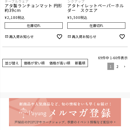
テーブルウェア
ンクアップ
アタ製ランチョンマット 円形
アタトイレットペーパーホル
約39cm
ダー スクエア
¥
2,180
税込
¥
5,500
税込
在庫切れ
在庫切れ
再入荷お知らせ
再入荷お知らせ
69
件中
1
-
60
件表示
並び替え
価格が安い順
価格が高い順
新着順
1
2