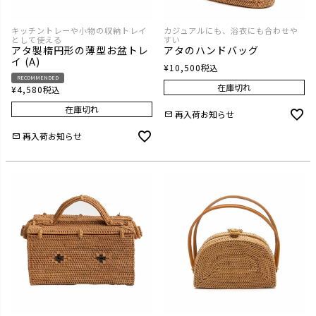
キッチントレーや小物の収納トレイ
カジュアルにも、浴衣にも合わせや
として使える
すい
アタ製楕円形の薄型お盆トレ
アタのハンドバッグ
イ (A)
¥
10,500
税込
RECOMMENDED
在庫切れ
¥
4,580
税込
在庫切れ
再入荷お知らせ
再入荷お知らせ