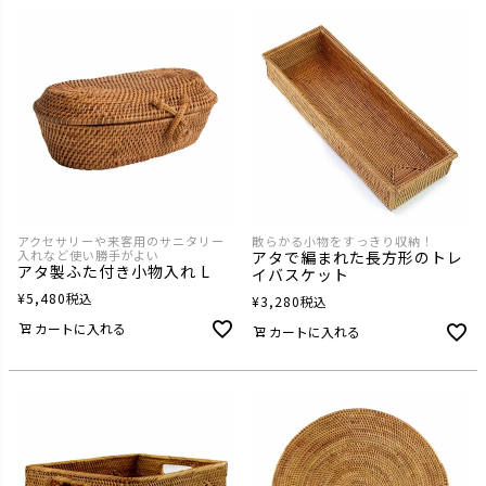
アクセサリーや来客用のサニタリー
散らかる小物をすっきり収納！
入れなど使い勝手がよい
アタで編まれた長方形のトレ
アタ製ふた付き小物入れ L
イバスケット
¥
5,480
税込
¥
3,280
税込
カートに入れる
カートに入れる