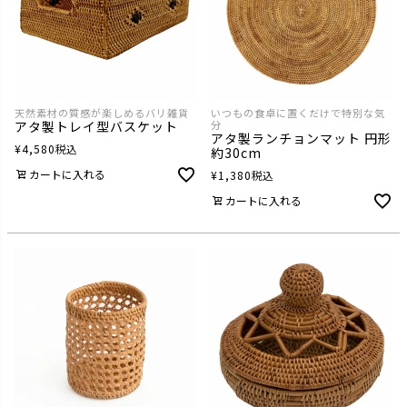
天然素材の質感が楽しめるバリ雑貨
いつもの食卓に置くだけで特別な気
アタ製トレイ型バスケット
分
アタ製ランチョンマット 円形
¥
4,580
税込
約30cm
カートに入れる
¥
1,380
税込
カートに入れる